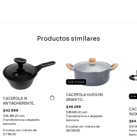
Productos similares
SIN STOCK
CACEROLA HUDSON
SIN
CACEROLA 16
GRANITO
ANTIADHERENTE
ANTIADHERENTE 24
$48.299
CAROL GRANITO
CAC
CM
$42.999
$38.639,20
con
NEGRO INDUCCION
INO
$34.399,20
con
Transferencia o depósito
Transferencia o depósito
bancario
$64
bancario
6
cuotas sin interés de
$51.9
6
cuotas sin interés de
$8.049,83
Trans
$7.166,50
banca