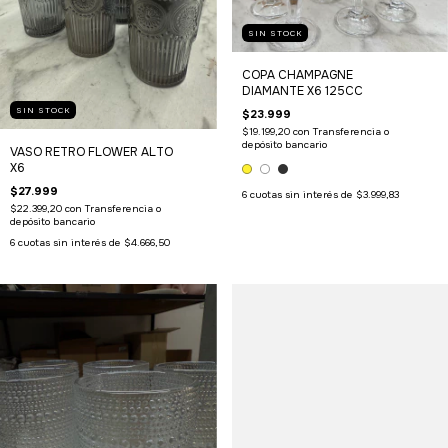
SIN STOCK
COPA CHAMPAGNE
DIAMANTE X6 125CC
SIN STOCK
$23.999
$19.199,20
con
Transferencia o
depósito bancario
VASO RETRO FLOWER ALTO
X6
$27.999
6
cuotas sin interés de
$3.999,83
$22.399,20
con
Transferencia o
depósito bancario
6
cuotas sin interés de
$4.666,50