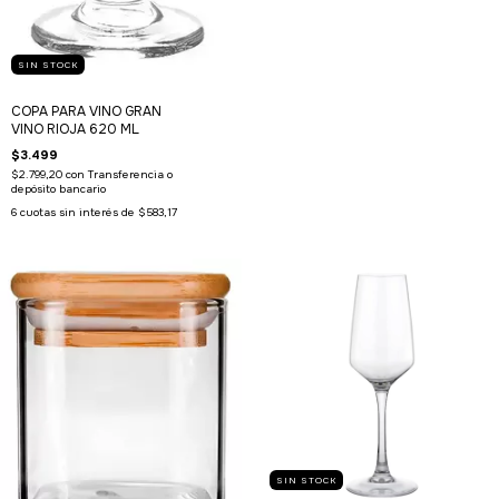
SIN STOCK
COPA PARA VINO GRAN
VINO RIOJA 620 ML
$3.499
$2.799,20
con
Transferencia o
depósito bancario
6
cuotas sin interés de
$583,17
SIN STOCK