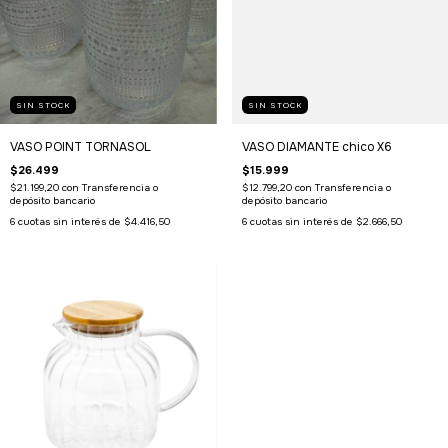
SIN STOCK
SIN STOCK
VASO POINT TORNASOL
VASO DIAMANTE chico X6
$26.499
$15.999
$21.199,20
con
Transferencia o
$12.799,20
con
Transferencia o
depósito bancario
depósito bancario
6
cuotas sin interés de
$4.416,50
6
cuotas sin interés de
$2.666,50