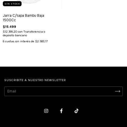
SIN STOCK
Jarra C/tapa Bambu Baja
1500Cc
$15.499
$12.399,20
con
Transferencia o
depósito bancario
6
cuotas sin interés de
$2.583,17
SUSCRIBITE A NUESTRO NEWSLETTER