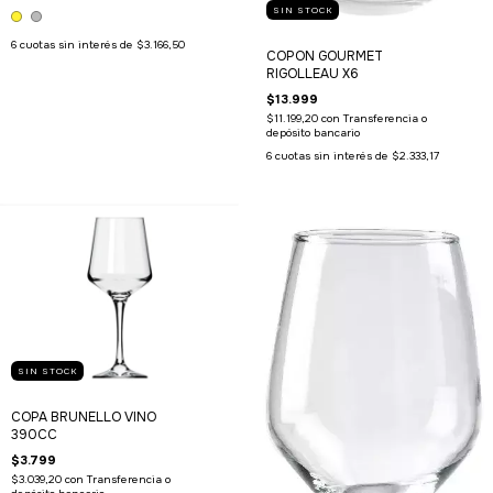
SIN STOCK
6
cuotas sin interés de
$3.166,50
COPON GOURMET
RIGOLLEAU X6
$13.999
$11.199,20
con
Transferencia o
depósito bancario
6
cuotas sin interés de
$2.333,17
SIN STOCK
COPA BRUNELLO VINO
390CC
$3.799
$3.039,20
con
Transferencia o