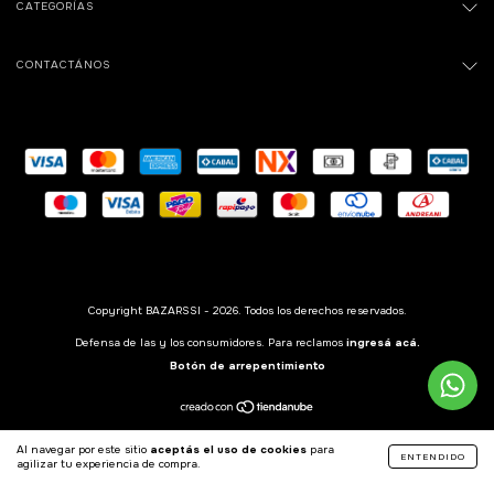
CATEGORÍAS
CONTACTÁNOS
Copyright BAZARSSI - 2026. Todos los derechos reservados.
Defensa de las y los consumidores. Para reclamos
ingresá acá.
Botón de arrepentimiento
Al navegar por este sitio
aceptás el uso de cookies
para
ENTENDIDO
agilizar tu experiencia de compra.