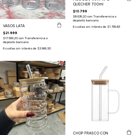
QUECHER 700ml
$10.799
$8.639,20
con
Transferencia o
depósito bancario
VASOS LATA
6
cuotas sin interés de
$1.799,83
$21.999
$17.599,20
con
Transferencia o
depósito bancario
6
cuotas sin interés de
$3.666,50
CHOP FRASCO CON