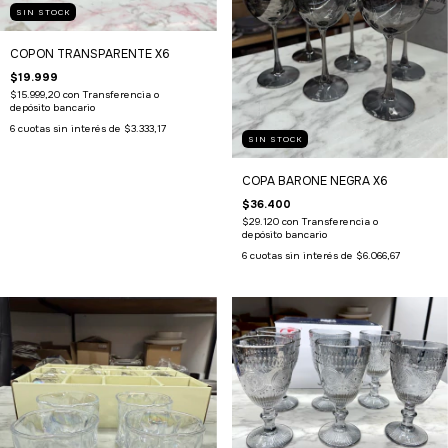
SIN STOCK
COPON TRANSPARENTE X6
$19.999
$15.999,20
con
Transferencia o
depósito bancario
6
cuotas sin interés de
$3.333,17
SIN STOCK
COPA BARONE NEGRA X6
$36.400
$29.120
con
Transferencia o
depósito bancario
6
cuotas sin interés de
$6.066,67