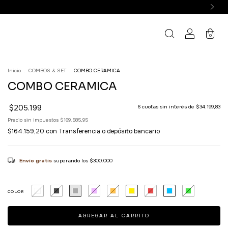
0
Inicio
.
COMBOS & SET
.
COMBO CERAMICA
COMBO CERAMICA
$205.199
6
cuotas sin interés de
$34.199,83
Precio sin impuestos
$169.585,95
$164.159,20
con
Transferencia o depósito bancario
Envío gratis
superando los
$300.000
COLOR