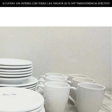
6 CUOTAS SIN INTERES CON TODAS LAS TARJETA 20 % OFF TRANSFERENCIA EFECTIVO