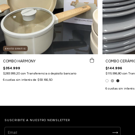
ENVÍO GRATIS
COMBO HARMONY
COMBO CERÁMIC
$354.999
$144.996
$283.999,20
con
Transferencia o depósito bancario
$115.996,80
con
Tran
6
cuotas sin interés de
$59.166,50
6
cuotas sin interé
SUSCRIBITE A NUESTRO NEWSLETTER