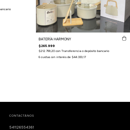
bancario
BATERÍA HARMONY
$265.999
$212.799,20
con
Transferencia o depósito bancario
6
cuotas sin interés de
$44.333,17
CONTACTÁNOS
541126554361