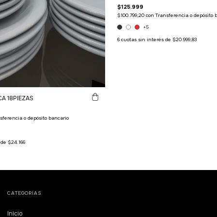
$125.999
$100.799,20
con
Transferencia o depósito 
+5
6
cuotas sin interés de
$20.999,83
A 18PIEZAS
sferencia o depósito bancario
s de
$24.166
CATEGORÍAS
Inicio