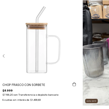
CHOP FRASCO CON SORBETE
$8.999
$7.199,20
con
Transferencia o depósito bancario
6
cuotas sin interés de
$1.499,83
22
%
OFF