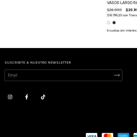
VASOS LARGO R
$26.999
$20.9
$16.799,20
con
Trans
6
cuotas sin interé
SUSCRIBITE A NUESTRO NEWSLETTER