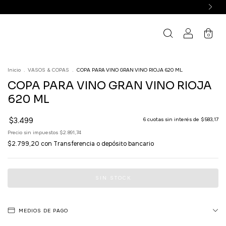
0
Inicio
.
VASOS & COPAS
.
COPA PARA VINO GRAN VINO RIOJA 620 ML
COPA PARA VINO GRAN VINO RIOJA
620 ML
$3.499
6
cuotas sin interés de
$583,17
Precio sin impuestos
$2.891,74
$2.799,20
con
Transferencia o depósito bancario
MEDIOS DE PAGO