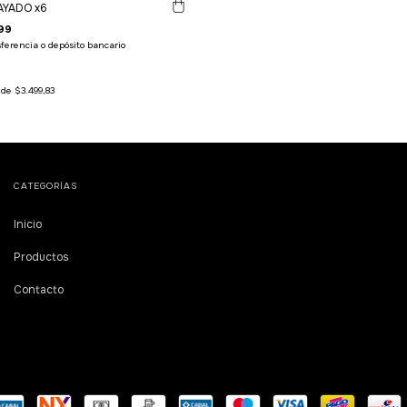
AYADO x6
99
ferencia o depósito bancario
s de
$3.499,83
CATEGORÍAS
Inicio
Productos
Contacto