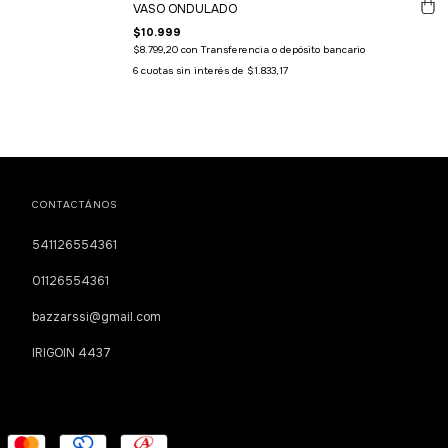
VASO ONDULADO
$10.999
$8.799,20
con
Transferencia o depósito bancario
6
cuotas sin interés de
$1.833,17
CONTACTÁNOS
541126554361
01126554361
bazzarssi@gmail.com
IRIGOIN 4437