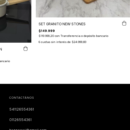
SET GRANITO NEW STONES
$149.999
$119.999,20
con
Transferencia o depósito bancario
6
cuotas sin interés de
$24.999,83
N
ancario
CONTACTÁNOS
541126554361
01126554361