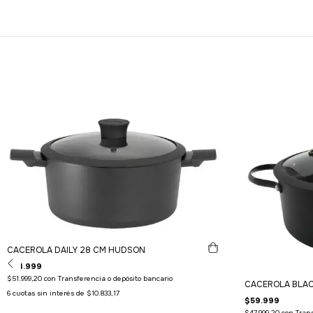
CACEROLA DAILY 28 CM HUDSON
$64.999
$51.999,20
con
Transferencia o depósito bancario
CACEROLA BLAC
6
cuotas sin interés de
$10.833,17
$59.999
$47.999,20
con
Trans