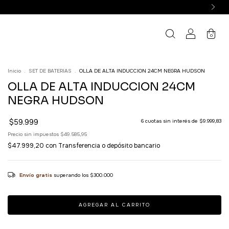
0
Inicio
.
SET DE BATERIAS
.
OLLA DE ALTA INDUCCION 24CM NEGRA HUDSON
OLLA DE ALTA INDUCCION 24CM
NEGRA HUDSON
$59.999
6
cuotas sin interés de
$9.999,83
Precio sin impuestos
$49.585,95
$47.999,20
con
Transferencia o depósito bancario
Envío gratis
superando los
$300.000