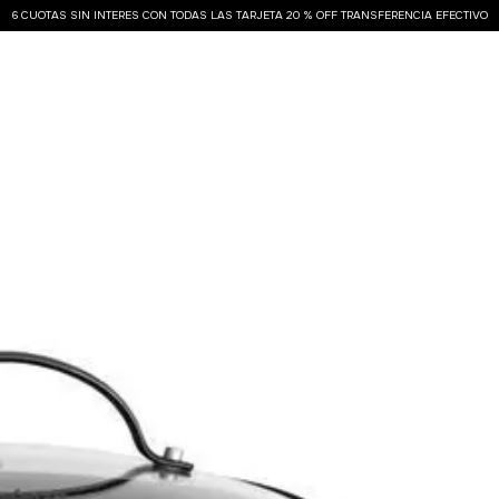
6 CUOTAS SIN INTERES CON TODAS LAS TARJETA 20 % OFF TRANSFERENCIA EFECTIVO