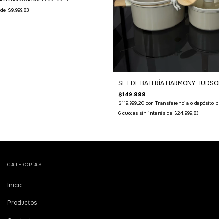
s de
$9.999,83
SET DE BATERÍA HARMONY HUDSO
$149.999
$119.999,20
con
Transferencia o depósito b
6
cuotas sin interés de
$24.999,83
CATEGORÍAS
Inicio
Productos