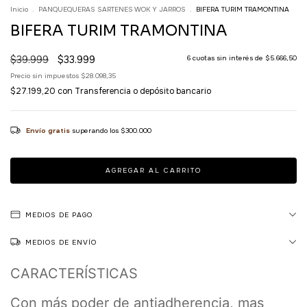
Inicio
.
PANQUEQUERAS SARTENES WOK Y JARROS
.
BIFERA TURIM TRAMONTINA
BIFERA TURIM TRAMONTINA
$39.999
$33.999
6
cuotas sin interés de
$5.666,50
Precio sin impuestos
$28.098,35
$27.199,20
con
Transferencia o depósito bancario
Envío gratis
superando los
$300.000
MEDIOS DE PAGO
MEDIOS DE ENVÍO
CARACTERÍSTICAS
Con más poder de antiadherencia, mas