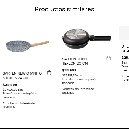
Productos similares
BIF
DE 
ANT
$28
SARTEN DOBLE
$23.1
TEFLON 20 CM
Trans
banca
$34.999
SARTEN NEW GRANITO
$27.999,20
con
6
cuo
STONES 24CM
Transferencia o depósito
$4.83
bancario
$34.999
6
cuotas sin interés de
$27.999,20
con
$5.833,17
Transferencia o depósito
bancario
6
cuotas sin interés de
$5.833,17