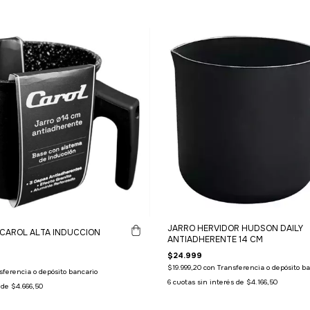
JARRO HERVIDOR HUDSON DAILY
 CAROL ALTA INDUCCION
ANTIADHERENTE 14 CM
$24.999
$19.999,20
con
Transferencia o depósito ba
sferencia o depósito bancario
6
cuotas sin interés de
$4.166,50
s de
$4.666,50