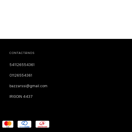
CONTACTÁNOS
541126554361
01126554361
bazzarssi@gmail.com
IRIGOIN 4437