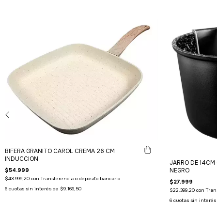
BIFERA GRANITO CAROL CREMA 26 CM
INDUCCION
JARRO DE 14CM
NEGRO
$54.999
$43.999,20
con
Transferencia o depósito bancario
$27.999
6
cuotas sin interés de
$9.166,50
$22.399,20
con
Tran
6
cuotas sin interé