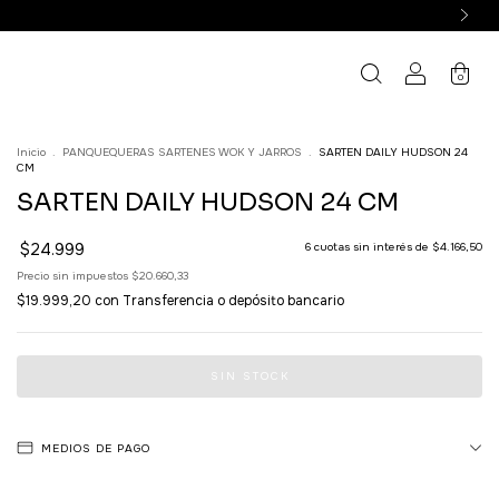
0
Inicio
.
PANQUEQUERAS SARTENES WOK Y JARROS
.
SARTEN DAILY HUDSON 24
CM
SARTEN DAILY HUDSON 24 CM
$24.999
6
cuotas sin interés de
$4.166,50
Precio sin impuestos
$20.660,33
$19.999,20
con
Transferencia o depósito bancario
MEDIOS DE PAGO