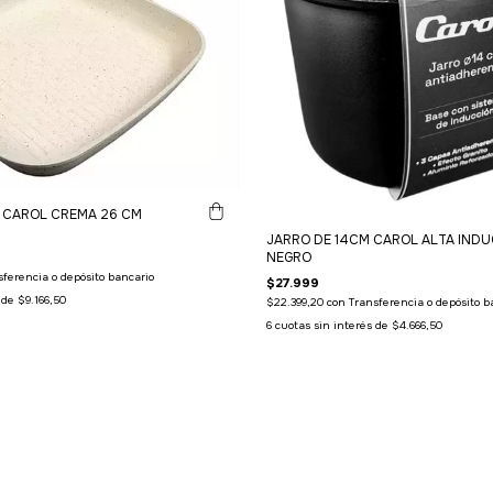
O CAROL CREMA 26 CM
JARRO DE 14CM CAROL ALTA IND
NEGRO
sferencia o depósito bancario
$27.999
s de
$9.166,50
$22.399,20
con
Transferencia o depósito b
6
cuotas sin interés de
$4.666,50