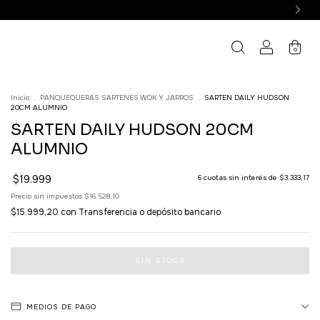
0
Inicio
.
PANQUEQUERAS SARTENES WOK Y JARROS
.
SARTEN DAILY HUDSON
20CM ALUMNIO
SARTEN DAILY HUDSON 20CM
ALUMNIO
$19.999
6
cuotas sin interés de
$3.333,17
Precio sin impuestos
$16.528,10
$15.999,20
con
Transferencia o depósito bancario
MEDIOS DE PAGO