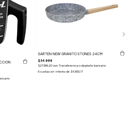
SARTEN NEW GRANITO STONES 24CM
$34.999
UCCION
$27.999,20
con
Transferencia o depósito bancario
6
cuotas sin interés de
$5.833,17
ancario