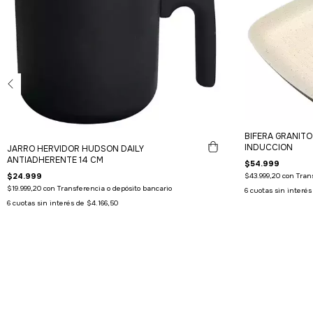
BIFERA GRANIT
INDUCCION
JARRO HERVIDOR HUDSON DAILY
ANTIADHERENTE 14 CM
$54.999
$24.999
$43.999,20
con
Tran
$19.999,20
con
Transferencia o depósito bancario
6
cuotas sin interé
6
cuotas sin interés de
$4.166,50