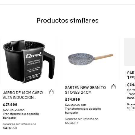
Productos similares
SAR
TEF
$34
SARTEN NEW GRANITO
$27.9
STONES 24CM
JARRO DE 14CM CAROL
Trans
ALTA INDUCCION
banca
$34.999
NEGRO
6
cuo
$27.999
$27.999,20
con
$5.83
Transferencia o depósito
$22.399,20
con
bancario
Transferencia o depósito
bancario
6
cuotas sin interés de
$5.833,17
6
cuotas sin interés de
$4.666,50